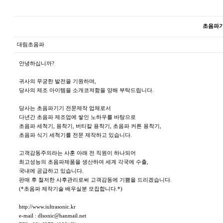
초음파기
대림초음파
안녕하십니까?
귀사의 무궁한 발전을 기원하며,
당사의 제조 아이템을 소개코져함을 양해 부탁드립니다.
당사는 초음파기기 전문제작 업체로서
다년간 초음파 제조업에 쌓인 노하우를 바탕으로
초음파 세척기, 용착기, 버티칼 용착기, 초음파 커튼 용착기,
초음파 식기 세척기를 전문 제작하고 있습니다.
고객감동주의라는 사훈 아래 전 직원이 하나되어
최고성능의 초음파제품을 생산하여 세계 각국에 수출,
국내에 공급하고 있습니다.
판매 후 철저한 사후관리로써 고객감동에 기쁨을 드리겠습니다.
(*초음파 제작기술 배우실분 모집합니다.*)
http://www.iultrasonic.kr
e-mail :
dlsonic@hanmail.net